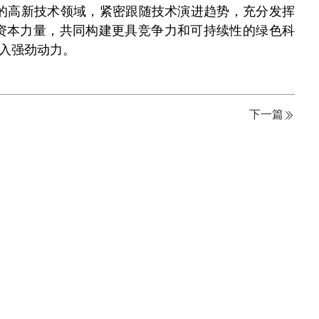
新的高新技术领域，紧密跟随技术演进趋势，充分发挥
资本力量，共同构建更具竞争力和可持续性的绿色科
注入强劲动力。
下一篇