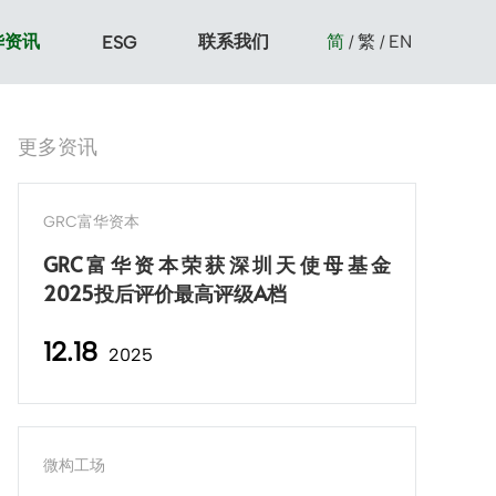
华资讯
联系我们
简
繁
EN
ESG
/
/
更多资讯
GRC富华资本
GRC富华资本荣获深圳天使母基金
2025投后评价最高评级A档
12.18
2025
微构工场